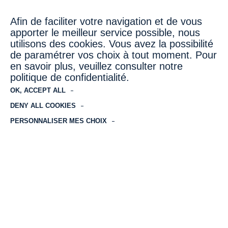
Année de reprise par Honotel
2014
Nombre de chambres
46
Afin de faciliter votre navigation et de vous
Lien du site
apporter le meilleur service possible, nous
utilisons des cookies. Vous avez la possibilité
de paramétrer vos choix à tout moment. Pour
en savoir plus, veuillez consulter notre
politique de confidentialité.
OK, ACCEPT ALL
DENY ALL COOKIES
PERSONNALISER MES CHOIX
The Jay Hotel by HappyCulture
Nice