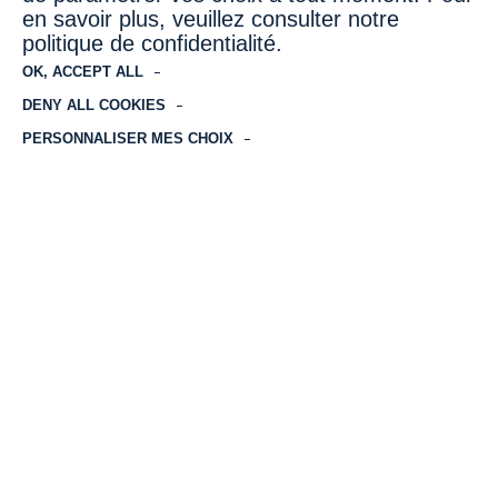
en savoir plus, veuillez consulter notre
politique de confidentialité.
OK, ACCEPT ALL
DENY ALL COOKIES
Argus Hotel by HappyCulture
PERSONNALISER MES CHOIX
Brussels
Année de reprise par Honotel
2023
Nombre de chambres
42
Lien du site