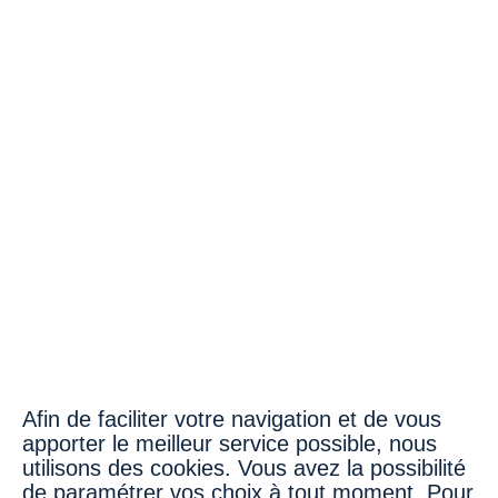
Hôtel à la Cour d'Alsace by HappyCulture
Obernai
Année de reprise par Honotel
2023
Nombre de chambres
54
Lien du site
Afin de faciliter votre navigation et de vous
apporter le meilleur service possible, nous
utilisons des cookies. Vous avez la possibilité
de paramétrer vos choix à tout moment. Pour