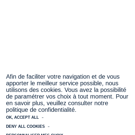
Investissement
RSE
Actualités
18 rue Treilhard
75008 PARIS
Tél. : + 33 1 72 32 20 63
Afin de faciliter votre navigation et de vous
apporter le meilleur service possible, nous
Métros 2, 3, 9 ou 13
utilisons des cookies. Vous avez la possibilité
Stations Villiers ou Miromesnil
de paramétrer vos choix à tout moment. Pour
en savoir plus, veuillez consulter notre
politique de confidentialité.
OK, ACCEPT ALL
DENY ALL COOKIES
Mentions légales
Protection des données