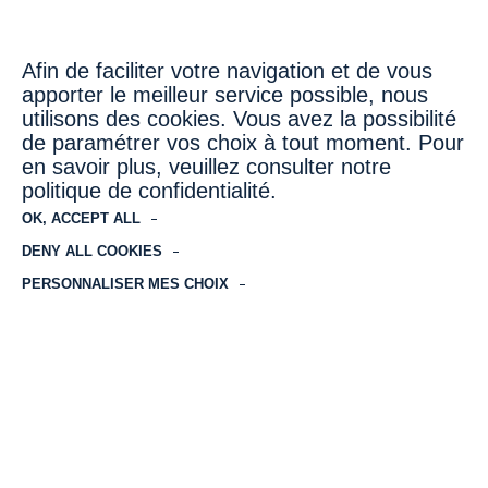
uniques sur le marché de l’hospitality.
Afin de faciliter votre navigation et de vous
apporter le meilleur service possible, nous
utilisons des cookies. Vous avez la possibilité
de paramétrer vos choix à tout moment. Pour
en savoir plus, veuillez consulter notre
Nos
mandats de gestion
politique de confidentialité.
hôtelière
basés sur un
modèle à
OK, ACCEPT ALL
5 piliers
DENY ALL COOKIES
PERSONNALISER MES CHOIX
Depuis 20 ans, Honotel accompagne les professionnels
sous contrat de gestion pour optimiser l’exploitation et le
management de leur établissement. Cette expérience de
terrain se décline sur tous les métiers de l’hospitalité,
organisés en cinq piliers stratégiques : le développement
commercial, le Capex, la Compliance, les ressources
humaines et la gestion financière.